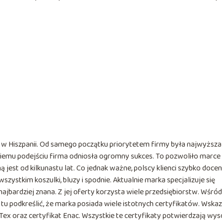
 w Hiszpanii. Od samego początku priorytetem firmy była najwyższa
kiemu podejściu firma odniosła ogromny sukces. To pozwoliło marce
 jest od kilkunastu lat. Co jednak ważne, polscy klienci szybko doceni
szystkim koszulki, bluzy i spodnie. Aktualnie marka specjalizuje się
najbardziej znana. Z jej oferty korzysta wiele przedsiębiorstw. Wśród
o tu podkreślić, że marka posiada wiele istotnych certyfikatów. Wska
ex oraz certyfikat Enac. Wszystkie te certyfikaty potwierdzają wys