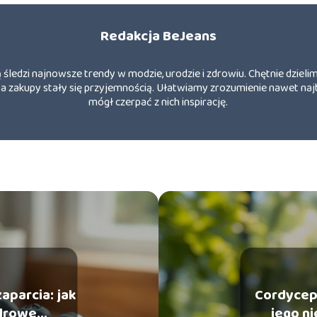
Redakcja BeJeans
ą śledzi najnowsze trendy w modzie, urodzie i zdrowiu. Chętnie dzie
eń, a zakupy stały się przyjemnością. Ułatwiamy zrozumienie nawet na
mógł czerpać z nich inspirację.
parcia: jak
Cordycep
drowe
jego n