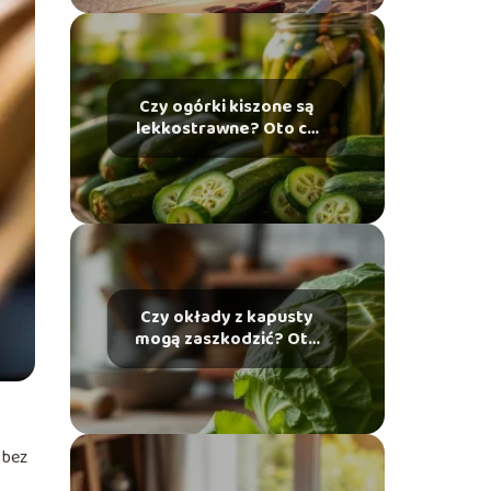
Czy ogórki kiszone są
lekkostrawne? Oto co
warto wiedzieć
Czy okłady z kapusty
mogą zaszkodzić? Oto
co warto wiedzieć
 bez