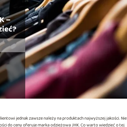
K –
zieć?
ientowi jednak zawsze należy na produktach najwyższej jakości. Nie
kości do ceny oferuje marka odzieżowa JHK. Co warto wiedzieć o tej