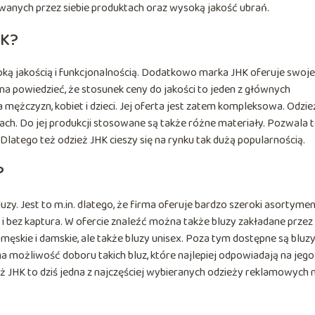
owanych przez siebie produktach oraz wysoką jakość ubrań.
HK?
ką jakością i funkcjonalnością. Dodatkowo marka JHK oferuje swoje
a powiedzieć, że stosunek ceny do jakości to jeden z głównych
 mężczyzn, kobiet i dzieci. Jej oferta jest zatem kompleksowa. Odzie
ach. Do jej produkcji stosowane są także różne materiały. Pozwala 
 Dlatego też odzież JHK cieszy się na rynku tak dużą popularnością.
?
zy. Jest to m.in. dlatego, że firma oferuje bardzo szeroki asortyme
i bez kaptura. W ofercie znaleźć można także bluzy zakładane przez
y męskie i damskie, ale także bluzy unisex. Poza tym dostępne są bluz
ma możliwość doboru takich bluz, które najlepiej odpowiadają na jego
eż JHK to dziś jedna z najczęściej wybieranych odzieży reklamowych 