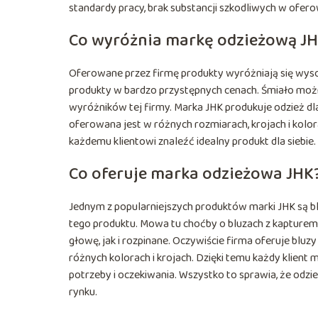
standardy pracy, brak substancji szkodliwych w ofer
Co wyróżnia markę odzieżową J
Oferowane przez firmę produkty wyróżniają się wyso
produkty w bardzo przystępnych cenach. Śmiało możn
wyróżników tej firmy. Marka JHK produkuje odzież dla
oferowana jest w różnych rozmiarach, krojach i kolor
każdemu klientowi znaleźć idealny produkt dla siebie.
Co oferuje marka odzieżowa JHK
Jednym z popularniejszych produktów marki JHK są blu
tego produktu. Mowa tu choćby o bluzach z kapturem 
głowę, jak i rozpinane. Oczywiście firma oferuje bluz
różnych kolorach i krojach. Dzięki temu każdy klient 
potrzeby i oczekiwania. Wszystko to sprawia, że odzi
rynku.