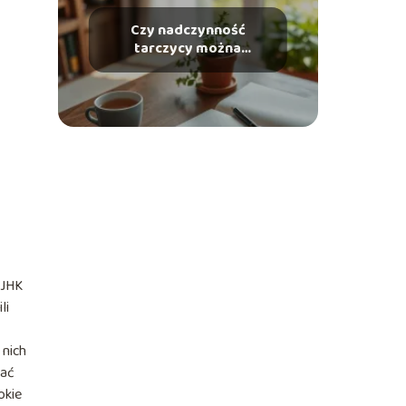
Czy nadczynność
tarczycy można
wyleczyć? Oto
odpowiedzi na
najważniejsze pytania
 JHK
li
 nich
zać
okie