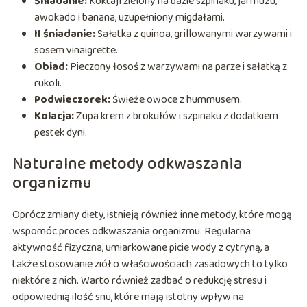
Śniadanie:
Koktajl zielony na bazie szpinaku, jarmużu,
awokado i banana, uzupełniony migdałami.
II śniadanie:
Sałatka z quinoa, grillowanymi warzywami i
sosem vinaigrette.
Obiad:
Pieczony łosoś z warzywami na parze i sałatką z
rukoli.
Podwieczorek:
Świeże owoce z hummusem.
Kolacja:
Zupa krem z brokułów i szpinaku z dodatkiem
pestek dyni.
Naturalne metody odkwaszania
organizmu
Oprócz zmiany diety, istnieją również inne metody, które mogą
wspomóc proces odkwaszania organizmu. Regularna
aktywność fizyczna, umiarkowane picie wody z cytryną, a
także stosowanie ziół o właściwościach zasadowych to tylko
niektóre z nich. Warto również zadbać o redukcję stresu i
odpowiednią ilość snu, które mają istotny wpływ na