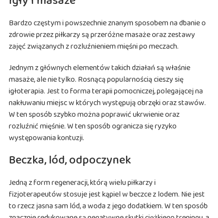
Igły i masaże
Bardzo częstym i powszechnie znanym sposobem na dbanie o
zdrowie przez piłkarzy są przeróżne masaże oraz zestawy
zajęć związanych z rozluźnieniem mięśni po meczach.
Jednym z głównych elementów takich działań są właśnie
masaże, ale nie tylko. Rosnącą popularnością cieszy się
igłoterapia. Jest to forma terapii pomocniczej, polegającej na
nakłuwaniu miejsc w których występują obrzęki oraz stawów.
W ten sposób szybko można poprawić ukrwienie oraz
rozluźnić mięśnie. W ten sposób ogranicza się ryzyko
występowania kontuzji.
Beczka, lód, odpoczynek
Jedną z form regeneracji, którą wielu piłkarzy i
fizjoterapeutów stosuje jest kąpiel w beczce z lodem. Nie jest
to rzecz jasna sam lód, a woda z jego dodatkiem. W ten sposób
znacznie redukowane są negatywne skutki ciężkiego treningu, a