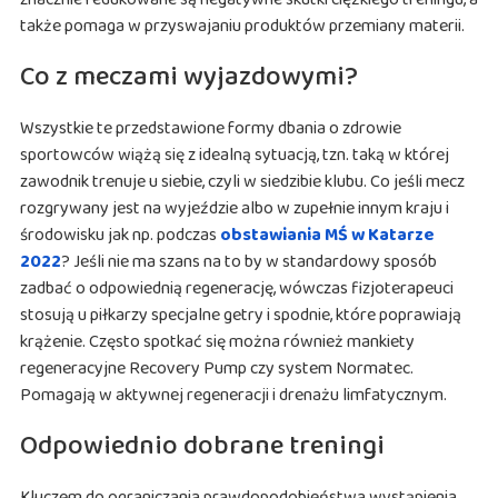
także pomaga w przyswajaniu produktów przemiany materii.
Co z meczami wyjazdowymi?
Wszystkie te przedstawione formy dbania o zdrowie
sportowców wiążą się z idealną sytuacją, tzn. taką w której
zawodnik trenuje u siebie, czyli w siedzibie klubu. Co jeśli mecz
rozgrywany jest na wyjeździe albo w zupełnie innym kraju i
środowisku jak np. podczas
obstawiania MŚ w Katarze
2022
? Jeśli nie ma szans na to by w standardowy sposób
zadbać o odpowiednią regenerację, wówczas fizjoterapeuci
stosują u piłkarzy specjalne getry i spodnie, które poprawiają
krążenie. Często spotkać się można również mankiety
regeneracyjne Recovery Pump czy system Normatec.
Pomagają w aktywnej regeneracji i drenażu limfatycznym.
Odpowiednio dobrane treningi
Kluczem do ograniczania prawdopodobieństwa wystąpienia