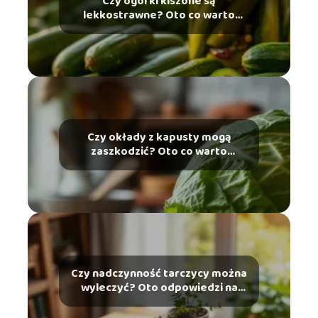
Czy ogórki kiszone są
lekkostrawne? Oto co warto
wiedzieć
Czy okłady z kapusty mogą
zaszkodzić? Oto co warto
wiedzieć
Czy nadczynność tarczycy można
wyleczyć? Oto odpowiedzi na
najważniejsze pytania