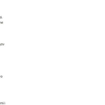
y,
ne
ązu
wo
mi i