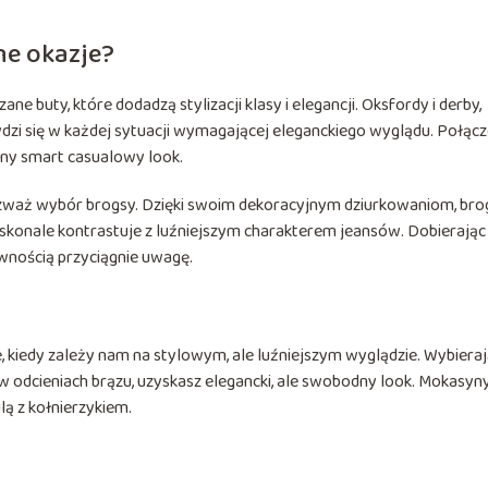
ne okazje?
ne buty, które dodadzą stylizacji klasy i elegancji. Oksfordy i derby,
wdzi się w każdej sytuacji wymagającej eleganckiego wyglądu. Połącz
any smart casualowy look.
, rozważ wybór brogsy. Dzięki swoim dekoracyjnym dziurkowaniom, bro
doskonale kontrastuje z luźniejszym charakterem jeansów. Dobierając
ewnością przyciągnie uwagę.
, kiedy zależy nam na stylowym, ale luźniejszym wyglądzie. Wybiera
 w odcieniach brązu, uzyskasz elegancki, ale swobodny look. Mokasyn
lą z kołnierzykiem.