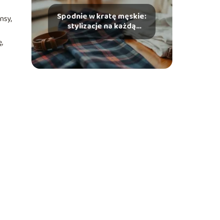
Spodnie w kratę męskie:
nsy,
stylizacje na każdą
okazję
,