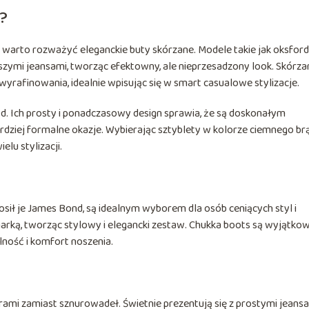
w?
ji, warto rozważyć eleganckie buty skórzane. Modele takie jak oksford
szymi jeansami, tworząc efektowny, ale nieprzesadzony look. Skórza
yrafinowania, idealnie wpisując się w smart casualowe stylizacje.
ąd. Ich prosty i ponadczasowy design sprawia, że są doskonałym
ardziej formalne okazje. Wybierając sztyblety w kolorze ciemnego br
elu stylizacji.
 nosił je James Bond, są idealnym wyborem dla osób ceniących styl i
arką, tworząc stylowy i elegancki zestaw. Chukka boots są wyjątko
lność i komfort noszenia.
ami zamiast sznurowadeł. Świetnie prezentują się z prostymi jeansa