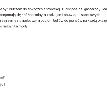
yć kluczem do stworzenia stylowej i funkcjonalnej garderoby. Jea
 komponują się z różnorodnymi rodzajami obuwia, od sportowych
przyjrzymy się najlepszym opcjom butów do jeansów na każdą okazję
go miłośnika mody.
ni?
zje?