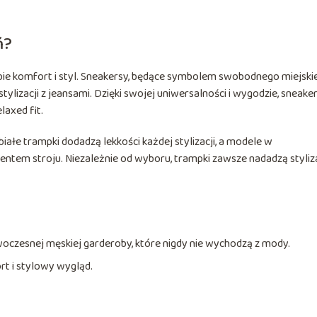
ń?
obie komfort i styl. Sneakersy, będące symbolem swobodnego miejski
ylizacji z jeansami. Dzięki swojej uniwersalności i wygodzie, sneake
laxed fit.
ałe trampki dodadzą lekkości każdej stylizacji, a modele w
tem stroju. Niezależnie od wyboru, trampki zawsze nadadzą styliza
czesnej męskiej garderoby, które nigdy nie wychodzą z mody.
rt i stylowy wygląd.