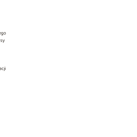
ego
rsy
cji