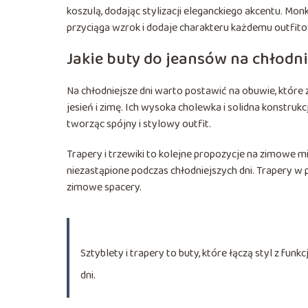
koszulą, dodając stylizacji eleganckiego akcentu. Mo
przyciąga wzrok i dodaje charakteru każdemu outfito
Jakie buty do jeansów na chłodni
Na chłodniejsze dni warto postawić na obuwie, które 
jesień i zimę. Ich wysoka cholewka i solidna konstruk
tworząc spójny i stylowy outfit.
Trapery i trzewiki to kolejne propozycje na zimowe m
niezastąpione podczas chłodniejszych dni. Trapery w 
zimowe spacery.
Sztyblety i trapery to buty, które łączą styl z fu
dni.