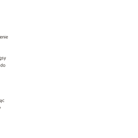
enie
gsy
 do
jąc
y