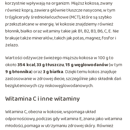
korzystnie wpływają na organizm. Miąższ kokosa, zwany
również koprą, zawiera głównie tłuszcze nasycone, w tym
trójglicerydy średniołańcuchowe (MCT), które są szybko
przekształcane w energię. W kokosie znajdziemy również
błonnik, białko oraz witaminy takie jak B1, B2, B3, B6, C, E. Nie
brakuje także minerałów, takich jak potas, magnez, fosfor i
żelazo.
Wartości odżywcze świeżego miąższu kokosa w 100 g to
około
354 kcal
,
33 g tłuszczu
,
15 g węglowodanów
(w tym
9 g błonnika
) oraz
3 g białka
. Dzięki temu kokos znajduje
zastosowanie w zdrowej diecie, szczególnie jako składnik dań
bezglutenowych czy niskowęglowodanowych.
Witamina C i inne witaminy
Witamina C, obecna w kokosie, wspomaga układ
odpornościowy, podczas gdy witamina E, znana jako witamina
młodości, pomaga w utrzymaniu zdrowej skóry. Również