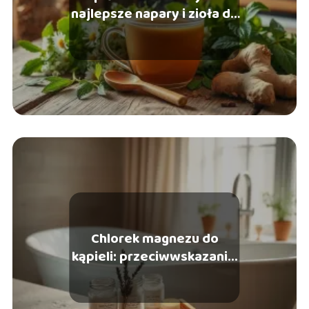
najlepsze napary i zioła do
picia
Chlorek magnezu do
kąpieli: przeciwwskazania,
które warto znać