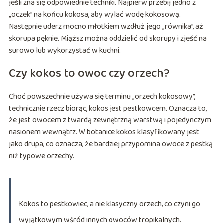
jeśli zna się odpowiednie techniki. Najpierw przebij jedno z
„oczek” na końcu kokosa, aby wylać wodę kokosową.
Następnie uderz mocno młotkiem wzdłuż jego „równika”, aż
skorupa pęknie. Miąższ można oddzielić od skorupy i zjeść na
surowo lub wykorzystać w kuchni.
Czy kokos to owoc czy orzech?
Choć powszechnie używa się terminu „orzech kokosowy”,
technicznie rzecz biorąc, kokos jest pestkowcem. Oznacza to,
że jest owocem z twardą zewnętrzną warstwą i pojedynczym
nasionem wewnątrz. W botanice kokos klasyfikowany jest
jako drupa, co oznacza, że bardziej przypomina owoce z pestką
niż typowe orzechy.
Kokos to pestkowiec, a nie klasyczny orzech, co czyni go
wyjątkowym wśród innych owoców tropikalnych.