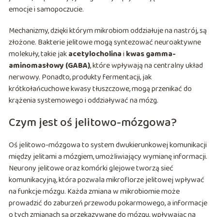
emocje i samopoczucie.
Mechanizmy, dzięki którym mikrobiom oddziałuje na nastrój, są
złożone. Bakterie jelitowe mogą syntezować neuroaktywne
molekuły, takie jak
acetylocholina
i
kwas gamma-
aminomasłowy (GABA)
, które wpływają na centralny układ
nerwowy. Ponadto, produkty fermentacji, jak
krótkołańcuchowe kwasy tłuszczowe, mogą przenikać do
krążenia systemowego i oddziaływać na mózg.
Czym jest oś jelitowo-mózgowa?
Oś jelitowo-mózgowa to system dwukierunkowej komunikacji
między jelitami a mózgiem, umożliwiający wymianę informacji.
Neurony jelitowe oraz komórki glejowe tworzą sieć
komunikacyjną, która pozwala mikroflorze jelitowej wpływać
na funkcje mózgu. Każda zmiana w mikrobiomie może
prowadzić do zaburzeń przewodu pokarmowego, a informacje
o tych zmianach są przekazywane do mózgu, wpływając na