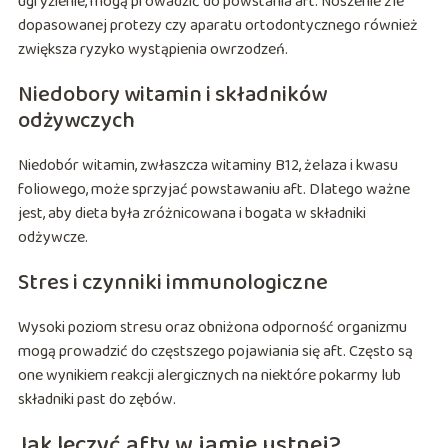
ugryzienie, mogą prowadzić do powstania aft. Noszenie źle
dopasowanej protezy czy aparatu ortodontycznego również
zwiększa ryzyko wystąpienia owrzodzeń.
Niedobory witamin i składników
odżywczych
Niedobór witamin, zwłaszcza witaminy B12, żelaza i kwasu
foliowego, może sprzyjać powstawaniu aft. Dlatego ważne
jest, aby dieta była zróżnicowana i bogata w składniki
odżywcze.
Stres i czynniki immunologiczne
Wysoki poziom stresu oraz obniżona odporność organizmu
mogą prowadzić do częstszego pojawiania się aft. Często są
one wynikiem reakcji alergicznych na niektóre pokarmy lub
składniki past do zębów.
Jak leczyć afty w jamie ustnej?