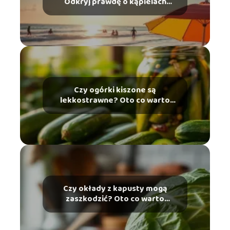
Odkryj prawdę o kąpielach
słonecznych
Czy ogórki kiszone są
lekkostrawne? Oto co warto
wiedzieć
Czy okłady z kapusty mogą
zaszkodzić? Oto co warto
wiedzieć