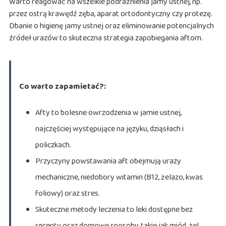
Warto reagować na wszelkie podrażnienia jamy ustnej, np.
przez ostrą krawędź zęba, aparat ortodontyczny czy protezę.
Dbanie o higienę jamy ustnej oraz eliminowanie potencjalnych
źródeł urazów to skuteczna strategia zapobiegania aftom.
Co warto zapamietać?:
Afty to bolesne owrzodzenia w jamie ustnej,
najczęściej występujące na języku, dziąsłach i
policzkach.
Przyczyny powstawania aft obejmują urazy
mechaniczne, niedobory witamin (B12, żelazo, kwas
foliowy) oraz stres.
Skuteczne metody leczenia to leki dostępne bez
recepty oraz domowe sposoby, takie jak miód, żel